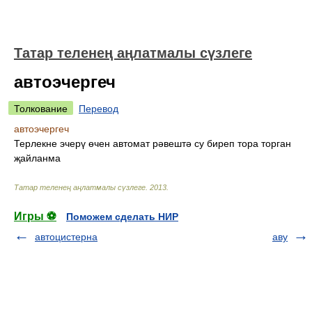
Татар теленең аңлатмалы сүзлеге
автоэчергеч
Толкование
Перевод
автоэчергеч
Терлекне эчерү өчен автомат рәвештә су биреп тора торган
җайланма
Татар теленең аңлатмалы сүзлеге
.
2013
.
Игры ⚽
Поможем сделать НИР
автоцистерна
аву